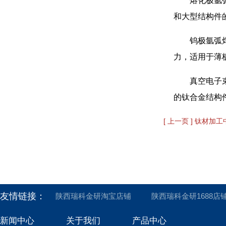
熔化极氩
和大型结构件
钨极氩弧
力，适用于薄
真空电子
的钛合金结构
[ 上一页 ] 钛材加
友情链接：
陕西瑞科金研淘宝店铺
陕西瑞科金研1688店
新闻中心
关于我们
产品中心