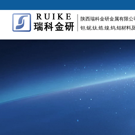
陕西瑞科金研金属有限公
钽,铌,钛,锆,镍,钨,钼材