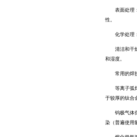
表面处理
性。
化学处理
清洁和干
和湿度。
常用的焊
等离子弧
于较厚的钛合
钨极气体
染（普遍使用