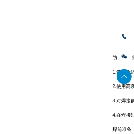
防止焊接
1.选择
2.使用高
3.对焊
4.在焊
焊前准备