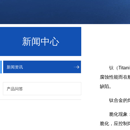
新闻中心
新闻资讯
钛
（Ti
腐蚀性能而在
缺陷。
产品问答
钛合金的
脆化现象
脆化，应控制