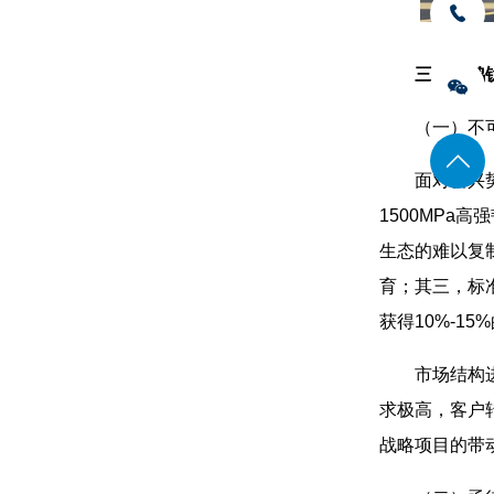
三、宝鸡
（一）不
面对新兴
1500MP
生态的难以复
育；其三，标
获得10%-1
市场结构
求极高，客户
战略项目的带