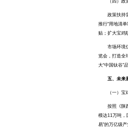
（四）政策
政策扶持
推行“用地清单
贴；扩大宝鸡
市场环境
览会，打造全
大“中国钛谷”
五、未来
（一）宝
按照《陕
模达11万吨，
易”的万亿级