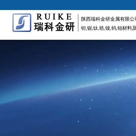
陕西瑞科金研金属有限公
钽,铌,钛,锆,镍,钨,钼材