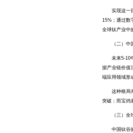
实现这一
15%；通过
全球钛产业中的
（二）中
未来5-
据产业链价值
端应用领域形
这种格局
突破；而宝鸡
（三）全
中国钛谷