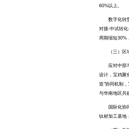
60%以上。
数字化转
对接-中试转
周期缩短30%
（三）区域
应对中部
设计，宝鸡聚
造”协同机制
与华南地区共
国际化协
钛材加工基地