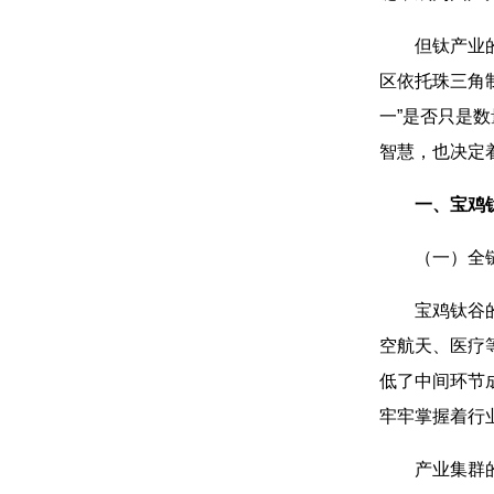
但钛产业的
区依托珠三角
一”是否只是
智慧，也决定着
一、宝鸡
（一）全
宝鸡钛谷
空航天、医疗等
低了中间环节
牢牢掌握着行
产业集群