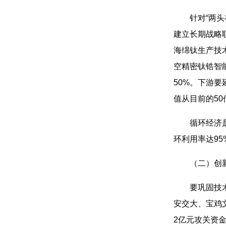
针对“两
建立长期战略
海绵钛生产技
空精密钛锆智
50%。下游
值从目前的50
循环经济
环利用率达9
（二）创新
要巩固技
安交大、宝鸡
2亿元攻关资