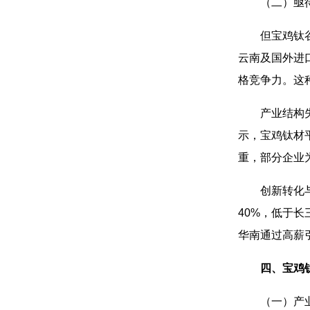
（二）亟
但宝鸡钛
云南及国外进
格竞争力。这
产业结构
示，宝鸡钛材
重，部分企业
创新转化
40%，低于
华南通过高薪
四、宝鸡
（一）产业