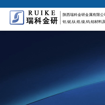
陕西瑞科金研金属有限公
钽,铌,钛,锆,镍,钨,钼材