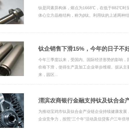
钛是同素异构体，熔点为1668℃，在低于882℃时
体心立方晶格结构，称为β钛。利用钛的上述两种结构
钛企销售下滑15%，今年的日子不好
今年三季度以来，受国内、国际经济形势的影响，
价格下滑，使得生产及加工企业举步维艰。据从主
来，园区...
渭滨农商银行金融支持钛及钛合金产
为推动宝鸡市钛及钛合金产业链企业持续健康发展
企业竞争力，按照“三个年”活动及信贷客户三年倍增