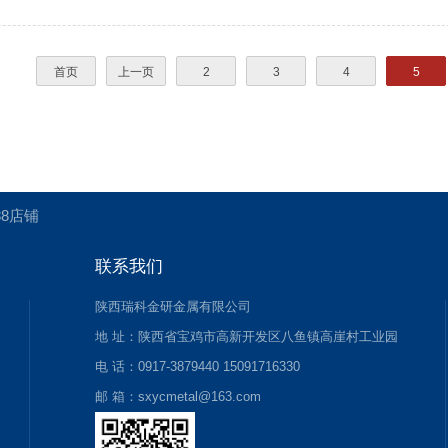
首页
上一页
2
3
4
5
88店铺
联系我们
陕西瑞科金研金属有限公司
地 址：陕西省宝鸡市高新开发区八鱼镇高崖村工业园
电 话：0917-3879440 15091716330
邮 箱：sxycmetal@163.com