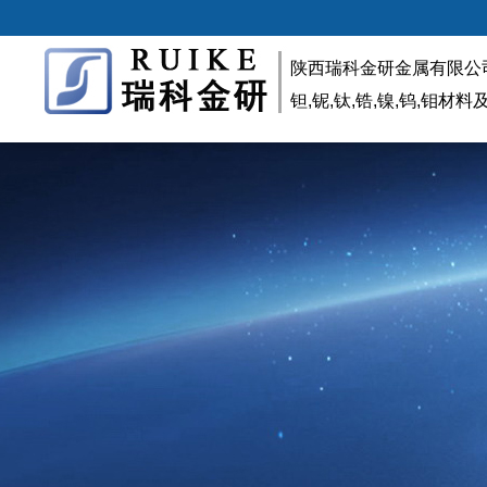
陕西瑞科金研金属有限公
钽,铌,钛,锆,镍,钨,钼材