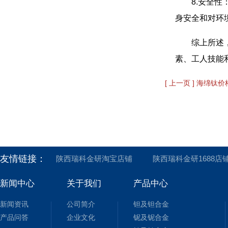
8.安全
身安全和对环
综上所述
素、工人技能
[ 上一页 ] 海绵钛
友情链接：
陕西瑞科金研淘宝店铺
陕西瑞科金研1688店
新闻中心
关于我们
产品中心
新闻资讯
公司简介
钽及钽合金
产品问答
企业文化
铌及铌合金