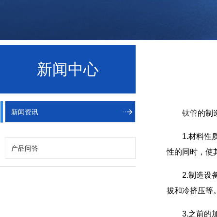
新闻中心
新闻资讯
钛管
的制
1.材料
产品问答
性的同时，使
2.制造
拔和冷挤压等
3.之前