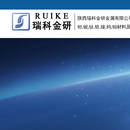
陕西瑞科金研金属有限公
钽,铌,钛,锆,镍,钨,钼材