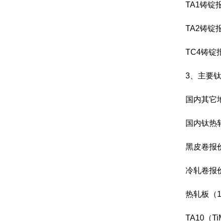
TA1铸锭报
TA2铸锭报
TC4铸锭报
3、主要
国内其它地
国内钛热
黑皮卷报价
冷轧卷报价
热轧板（1
TA10（T