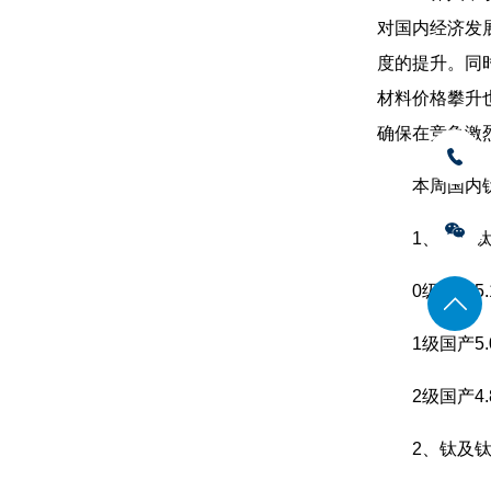
对国内经济发
度的提升。同
材料价格攀升
确保在竞争激
本周国内
1、海绵
0级国产5.
1级国产5.
2级国产4.
2、钛及