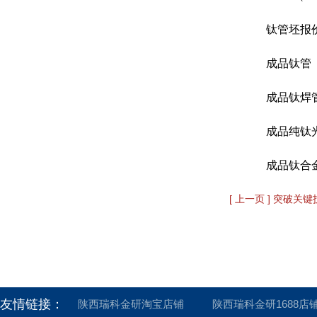
钛管坯报价
成品钛管（
成品钛焊管
成品纯钛光
成品钛合金
[ 上一页 ] 突破关
友情链接：
陕西瑞科金研淘宝店铺
陕西瑞科金研1688店