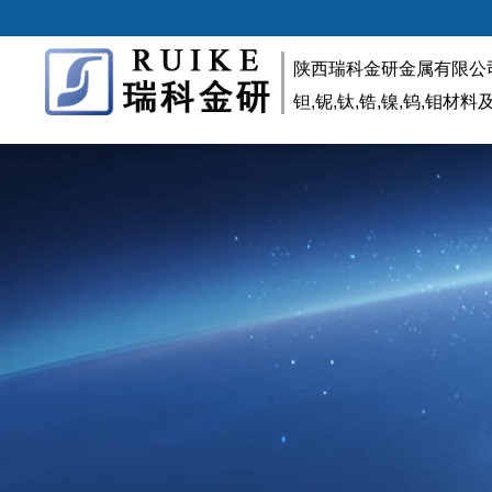
陕西瑞科金研金属有限公
钽,铌,钛,锆,镍,钨,钼材