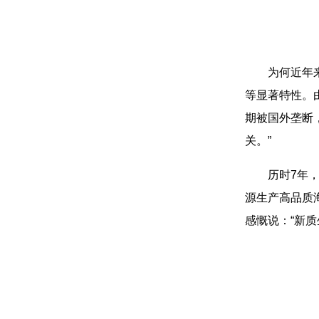
为何近年
等显著特性。
期被国外垄断
关。”
历时7年
源生产高品质
感慨说：“新