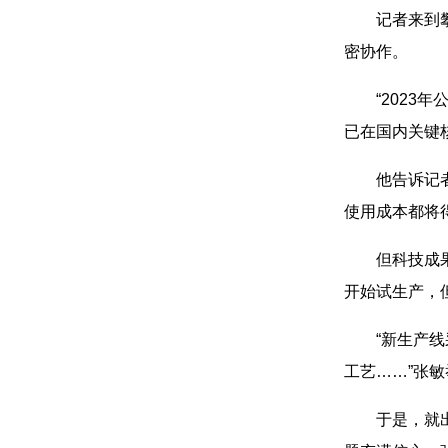
记者来到
密协作。
“202
已在国内关键
他告诉记
使用成本都将
但科技成
开始试生产，
“新生产
工艺……”张
于是，就