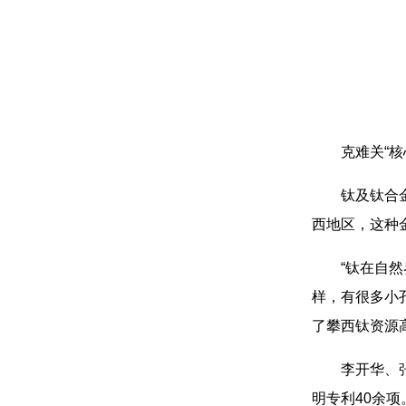
克难关“
钛及钛合
西地区，这种
“钛在自
样，有很多小
了攀西钛资源
李开华、
明专利40余项