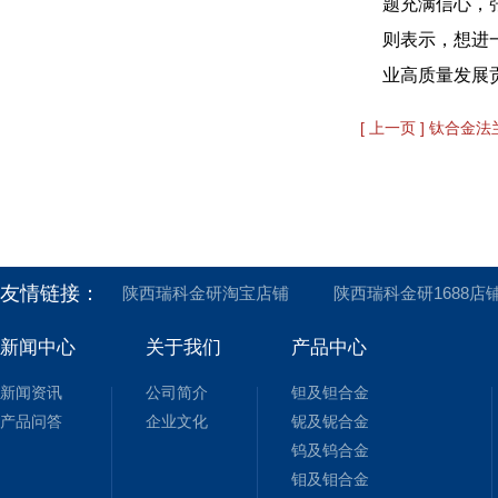
题充满信心，
则表示，想进
业高质量发展
[ 上一页 ] 钛合
友情链接：
陕西瑞科金研淘宝店铺
陕西瑞科金研1688店
新闻中心
关于我们
产品中心
新闻资讯
公司简介
钽及钽合金
产品问答
企业文化
铌及铌合金
钨及钨合金
钼及钼合金