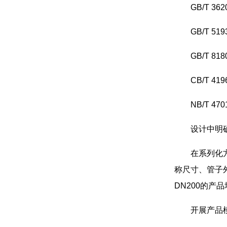
GB/T 3
GB/T 
GB/T 
CB/T 4
NB/T 4
设计中明
在系列化
称尺寸、管子
DN200的
开展产品