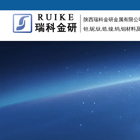
陕西瑞科金研金属有限公
钽,铌,钛,锆,镍,钨,钼材