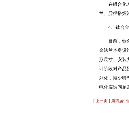
在组合化
兰、异径搭焊
4、钛合金
目前，钛
金法兰本身设
形尺寸、安装
计阶段对产品
列化，减少特
电化腐蚀问题
[ 上一页 ] 第四届