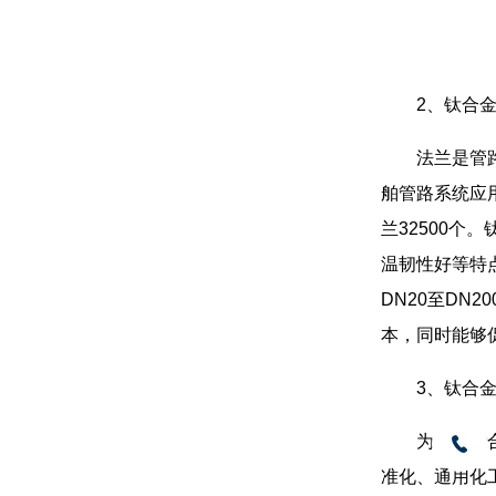
2、钛合
法兰是管
舶管路系统应
兰32500
温韧性好等特
DN20至DN
本，同时能够
3、钛合金
为解决钛
准化、通用化