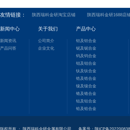
友情链接：
陕西瑞科金研淘宝店铺
陕西瑞科金研1688店
新闻中心
关于我们
产品中心
新闻资讯
公司简介
钽及钽合金
产品问答
企业文化
铌及铌合金
钨及钨合金
钼及钼合金
钛及钛合金
锆及锆合金
镍及镍合金
铬及铬合金
钴及钴合金
铪及铪合金
版权所有
：
陕西瑞科金研金属有限公司
备案号：陕ICP备202200838